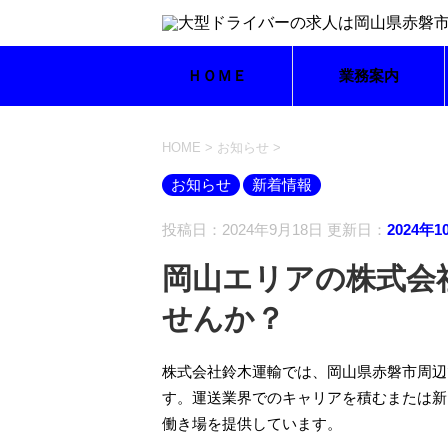
ＨＯＭＥ
業務案内
HOME
>
お知らせ
>
お知らせ
新着情報
投稿日：2024年9月18日 更新日：
2024年1
岡山エリアの株式会
せんか？
株式会社鈴木運輸では、岡山県赤磐市周辺
す。運送業界でのキャリアを積むまたは新
働き場を提供しています。