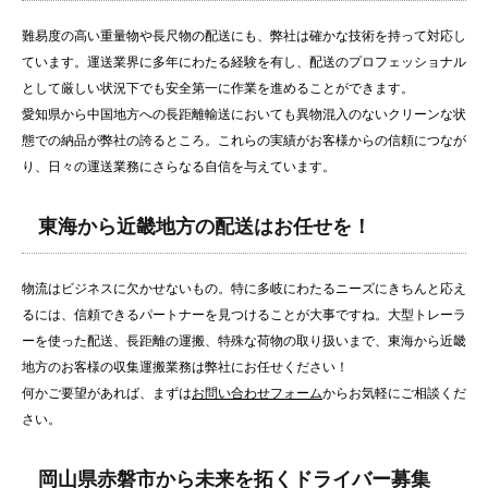
難易度の高い重量物や長尺物の配送にも、弊社は確かな技術を持って対応し
ています。運送業界に多年にわたる経験を有し、配送のプロフェッショナル
として厳しい状況下でも安全第一に作業を進めることができます。
愛知県から中国地方への長距離輸送においても異物混入のないクリーンな状
態での納品が弊社の誇るところ。これらの実績がお客様からの信頼につなが
り、日々の運送業務にさらなる自信を与えています。
東海から近畿地方の配送はお任せを！
物流はビジネスに欠かせないもの。特に多岐にわたるニーズにきちんと応え
るには、信頼できるパートナーを見つけることが大事ですね。大型トレーラ
ーを使った配送、長距離の運搬、特殊な荷物の取り扱いまで、東海から近畿
地方のお客様の収集運搬業務は弊社にお任せください！
何かご要望があれば、まずは
お問い合わせフォーム
からお気軽にご相談くだ
さい。
岡山県赤磐市から未来を拓くドライバー募集