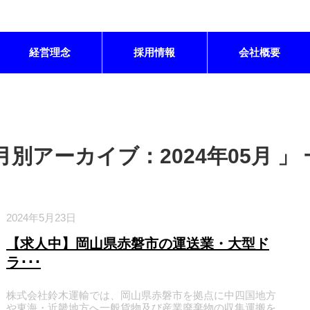
経営理念
採用情報
会社概要
月別アーカイブ：2024年05月 」
2024年5月23日
【求人中】岡山県赤磐市の運送業・大型ド
ラ･･･
株式会社鈴木運輸では、岡山県赤磐市を拠点に中四国地方
や東海・近畿地方へ一般貨物及び産業廃棄物の収集運搬を