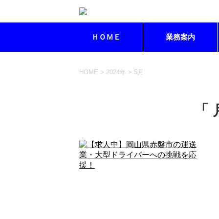
ＨＯＭＥ
業務案内
HOME
>
2024年
>
5月
「 